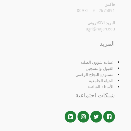
فاكس
2675891 - 9 - 00972
البريد الالكتروني
agri@najah.edu
المزيد
عمادة شؤون الطلبة
القبول والتسجيل
مستودع النجاح الرقمي
الحياة الجامعية
الأسئلة الشائعة
شبكات اجتماعية