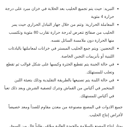
التبريد: حيث يتم تجميع الحليب بعد الحلابة في خزان مبرد على درجة
حرارة 4 مئوية
المعاملة الحرارية: وتتم من خلال جهاز التبادل الحراري حيث يمر
الحليب من صفائح تتعرض لدرجة حرارة تقارب 80 مئوية وتكتسب
منها الحرارة دون ملامسة السائل نفسه.
التحضين: ويتم جمع الحليب المبستر في خزانات لمعاملتها بالبادئات
اللبنية أو بأنزيمات التجبن الخاصة.
في حالة الجبنة يتم تقطيع الخثرة وكبسها على شكل قوالب ثم تقطع
وتعلب للمستهلك.
في حالة اللبنة يتم تصنيعها بالطريقة التقليدية وذلك بتعبئة اللبن
المتخمر في أكياس من القماش وتترك لتصفية الشرش وبعد ذلك تعبأ
في أكياس للمستهلك.
جميع الادوات في المصنع مصنوعة من معدن مقاوم للصدأ ومعد خصيصاً
لأغراض إنتاج الحليب.
يمتاز إنتاج المصنع بالسلامة والجودة العالية ويلاقي طلباً عالٍ من السوق