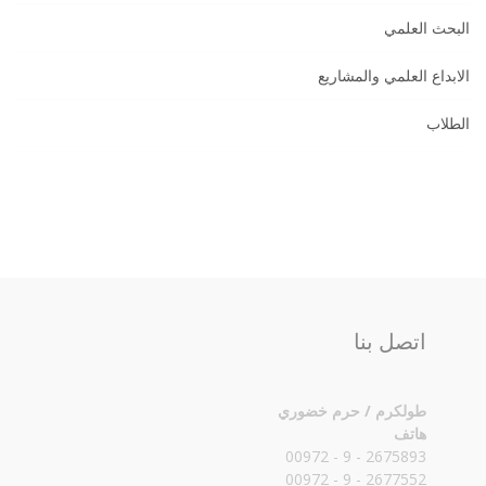
البحث العلمي
الابداع العلمي والمشاريع
الطلاب
اتصل بنا
طولكرم / حرم خضوري
هاتف
2675893 - 9 - 00972
2677552 - 9 - 00972