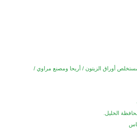
ستخلص أوراق الزيتون / أريحا ومصنع مراوي /
.
محافظة الخليل
باس