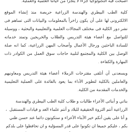
أصبحت فيه التكنولوجيا جزءاً لا يتجزأ من حياتنا العلمية والعملية.
كلية الطب البيطري والهندسة الزراعية حريصة منذ إنشاء الموقع
الالكترونى لها على أن يكون زاخراً بالمعلومات والبيانات التى تساهم فى
نشر دور الكلية فى مختلف المجالات العلمية والتعليمية والبحثية ، ووسيلة
للتواصل مع أعضاء هيئة التدريس والطلاب والخريجين وتمتد خدماته
للسادة الباحثين ورجال الأعمال وأصحاب المهن الزراعية، كما انه صلة
الوصل بين الكلية والمجتمع لتلبية حاجات سوق العمل من الكوادر ذات
المهارة والكفاءة .
ويسعدنى أن أتلقى مقترحات الزملاء أعضاء هيئة التدريس ومعاونيهم
والعاملين بالكلية لتطوير الأداء بما يعود بالفائدة على العملية التعليمية
والخدمات المقدمة من الكلية.
بناتي و أبنائى الأعزاء طالبات و طلاب كلية الطب البيطري والهندسة
الزراعية أنتم الثروة الحقيقية للبلاد و أنتم علماء الغد و قيادات المستقبل ،
و أنا على يقين أنكم خير الأبناء الأعزاء و ستكونون دائما عند حسن ظني
بكم ، عليكم جميعا ان تكونوا على قدر المسؤلية و ان تحافظوا على بلدكم