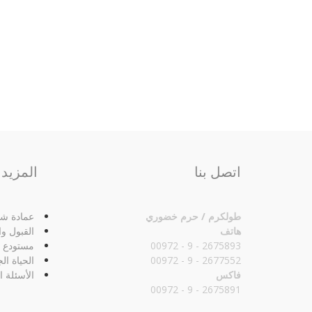
اتصل بنا
المزيد
طولكرم / حرم خضوري
عمادة شؤ
هاتف
القبول و
2675893 - 9 - 00972
مستودع ا
2677552 - 9 - 00972
الحياة ال
فاكس
الأسئلة ا
2675891 - 9 - 00972