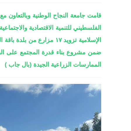
قامت جامعة النجاح الوطنية وبالتعاون م
الفلسطيني للتنمية الاقتصادية والاجتماع
الإسلامية تزويد ١٧ مزارع م
ضمن مشروع بناء قدرة المجتمع على ال
الممارسات الزراعية الجيدة (بال جاب )