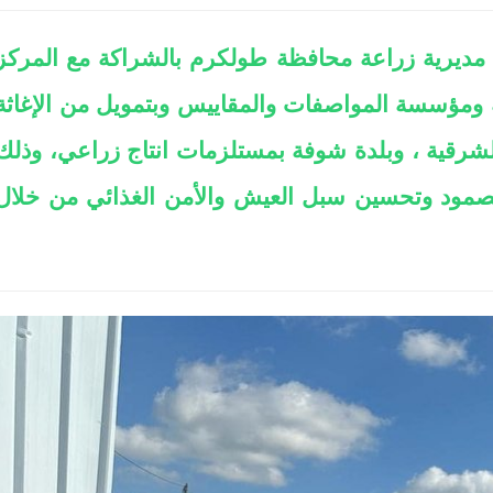
ع مديرية زراعة محافظة طولكرم بالشراكة مع المركز
ية ومؤسسة المواصفات والمقاييس وبتمويل من الإغاثة
ن بلدة باقة الشرقية ، وبلدة شوفة بمستلزمات انتاج زراعي، وذلك
صمود وتحسين سبل العيش والأمن الغذائي من خلال