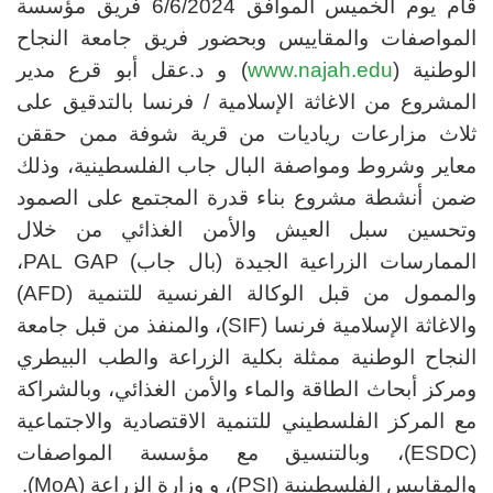
قام يوم الخميس الموافق 6/6/2024 فريق مؤسسة
المواصفات والمقاييس وبحضور فريق جامعة النجاح
الوطنية (
www.najah.edu
) و د.عقل أبو قرع مدير
المشروع من الاغاثة الإسلامية / فرنسا بالتدقيق على
ثلاث مزارعات رياديات من قرية شوفة ممن حققن
معاير وشروط ومواصفة البال جاب الفلسطينية، وذلك
ضمن أنشطة مشروع بناء قدرة المجتمع على الصمود
وتحسين سبل العيش والأمن الغذائي من خلال
الممارسات الزراعية الجيدة (بال جاب)
PAL GAP
،
والممول من قبل الوكالة الفرنسية للتنمية (
AFD
)
والاغاثة الإسلامية فرنسا (
SIF
)، والمنفذ من قبل جامعة
النجاح الوطنية ممثلة بكلية الزراعة والطب البيطري
ومركز أبحاث الطاقة والماء والأمن الغذائي، وبالشراكة
مع المركز الفلسطيني للتنمية الاقتصادية والاجتماعية
(
ESDC
)، وبالتنسيق مع مؤسسة المواصفات
والمقاييس الفلسطينية (
PSI
)، و وزارة الزراعة (
MoA
).